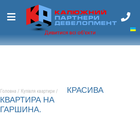
Калюжний
Партнери
Девелопмент
Дивитися всі об'єкти
КРАСИВА
Головна
/
Купівля квартири
/
КВАРТИРА НА
ГАРШИНА.