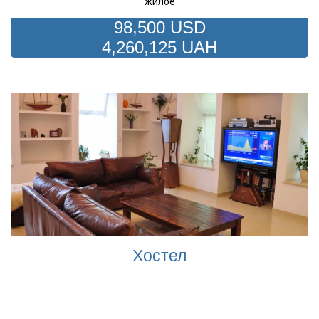
жилое
98,500 USD
4,260,125 UAH
Хостел