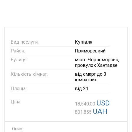
Вид послуги:
Купівля
Район:
Приморський
Вулиця:
місто Чорноморськ,
провулок Хантадзе
Кількість кімнат:
від смарт до 3
кімнатних
Площа:
від 21
Ціна:
USD
18,540.00
UAH
801,855
Опис: