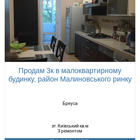
Продам 3к в малоквартирному
будинку, район Малиновського ринку
Бреуса
эт. Київський кв.м
З ремонтом