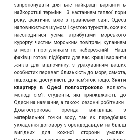
запропонувати для вас найкращі варіанти в
найкоротші терміни. З настанням теплої пори
року, фактично вже з травневих свят, Одеса
наповнюється шумом і суєтою туристів, охочих
насолодитися усіма атрибутами морського
курорту: чистим морським повітрям, купанням
в морі і прогулянкам по набережній! Наші
фахівці готові підібрати для вас кращі варіанти
житла для відпочинку, з урахуванням ваших
особистих переваг: близькість до моря, самота,
пішохідна доступність до пам’яток тощо.
Зняти
квартиру в Одесі по
вгостроково
воліють
молоді сім’ї, студенти, які приїжджають до
Одеси на навчання, а також сезонні робітники.
Довгострокова оренда вигідніша з
матеріальної точки зору, так як передбачає
укладення договору з орендодавцем на більш
вигідних для кожної сторони умовах.
Оптимальні варіанти — квартири в районах