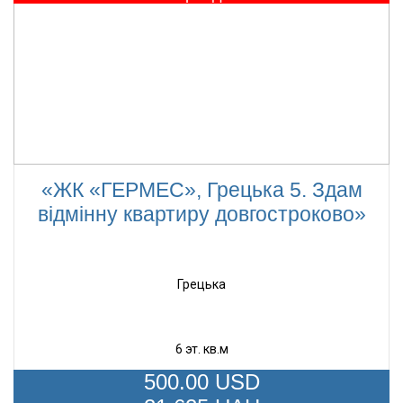
«ЖК «ГЕРМЕС», Грецька 5. Здам
відмінну квартиру довгостроково»
Грецька
6 эт. кв.м
500.00
USD