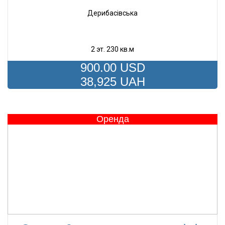
Дерибасівська
2 эт. 230 кв.м
900.00
USD
38,925
UAH
Оренда