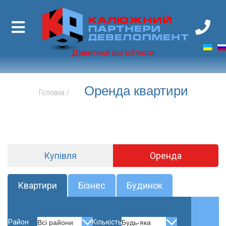
Калюжний
Партнери
Девелопмент
Дивитися всі об'єкти
Оренда квартири
Головна
/
Купівля
Оренда
Квартири
Бізнес
Будинок
Район
Кількість