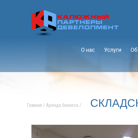
Калюжный
Партнеры
Девелопмент
О нас
Услуги
Об
СКЛАДС
Главная
/
Аренда бизнеса
/