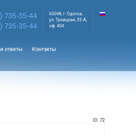
65048, г.
Одесса,
) 735-35-44
ул. Троицкая, 33-А,
) 735-35-44
оф. 404
и ответы
Контакты
ID: 72