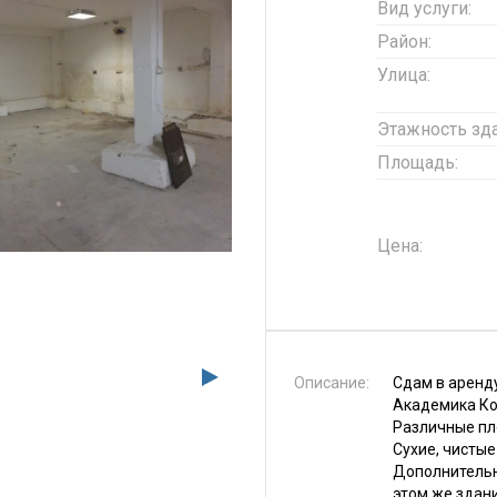
Вид услуги:
Район:
Улица:
Этажность зда
Площадь:
Цена:
Описание:
Сдам в аренд
Академика Ко
Различные пло
Сухие, чисты
Дополнитель
этом же здани