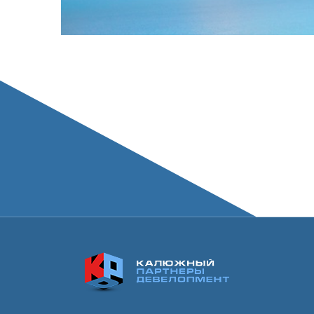
О нас
У