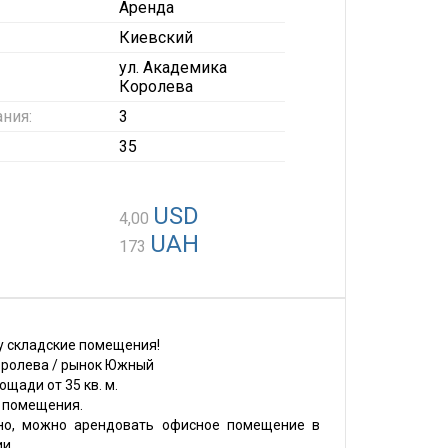
Аренда
Киевский
ул. Академика
Королева
ния:
3
35
USD
4,00
UAH
173
у складские помещения!
ролева / рынок Южный
щади от 35 кв. м.
е помещения.
но, можно арендовать офисное помещение в
и.