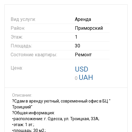
Вид услуги:
Аренда
Район:
Приморский
Этаж:
1
Площадь:
30
Состояние квартиры:
Ремонт
Цена:
USD
UAH
0
Описание:
?
Сдам в аренду уютный, современный офис в БЦ "
Троицкий"
?
Общая информация:
•расположение: г. Одесса, ул. Троицкая, 33А;
•этаж: 1 эт.;
•площадь: 30 м2.;