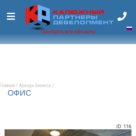
Калюжный
Партнеры
Девелопмент
Смотреть все объекты
Главная
/
Аренда бизнеса
/
ОФИС
ID: 116